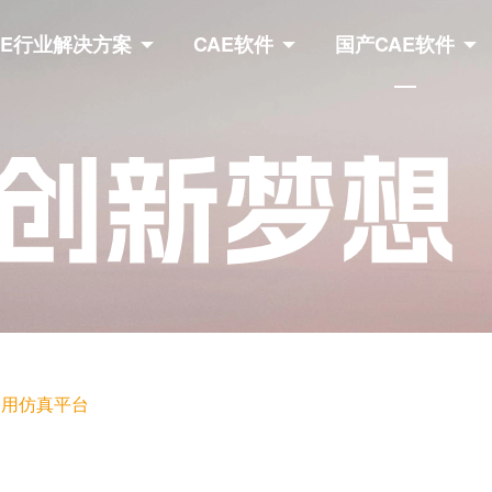
AE行业解决方案
CAE软件
国产CAE软件
通用仿真平台