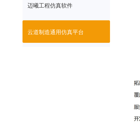
迈曦工程仿真软件
云道制造通用仿真平台